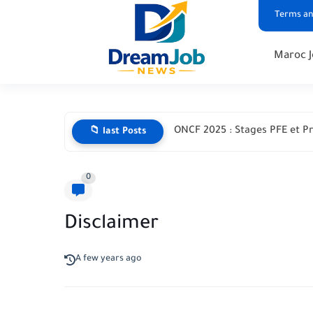
Terms an
Maroc J
ONCF 2025 : Stages PFE et P
📁 last Posts
0
Disclaimer
A few years ago