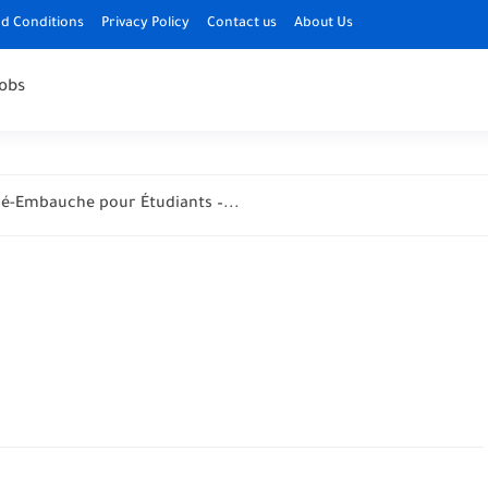
d Conditions
Privacy Policy
Contact us
About Us
obs
ré-Embauche pour Étudiants –...